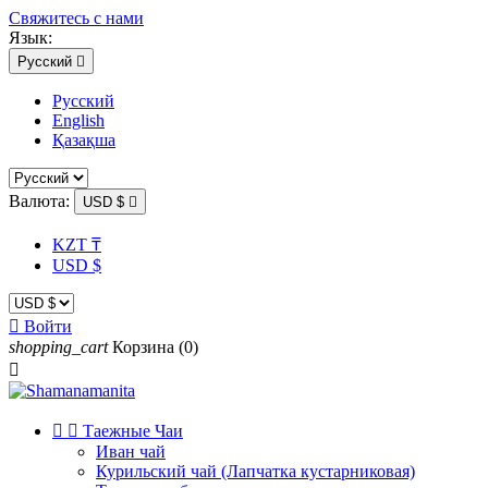
Свяжитесь с нами
Язык:
Русский

Русский
English
Қазақша
Валюта:
USD $

KZT ₸
USD $

Войти
shopping_cart
Корзина
(0)



Таежные Чаи
Иван чай
Курильский чай (Лапчатка кустарниковая)